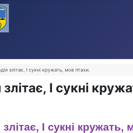
дія злітає, І сукні кружать, мов птахи.
 злітає, І сукні круж
 злітає, І сукні кружать,