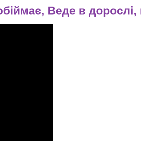
біймає, Веде в дорослі, 