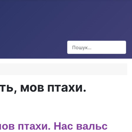
Пошук
ать, мов птахи.
 мов птахи. Нас вальс