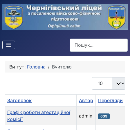
Пошук
Ви тут:
Головна
Вчителю
Показувати
Заголовок
Автор
Перегляди
Графік роботи атестаційної
admin
639
комісії