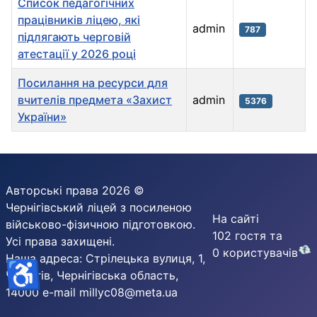
Список педагогічних
працівників ліцею, які
admin
787
підлягають черговій
атестації у 2026 році
Посилання на ресурси для
вчителів предмета «Захист
admin
5376
України»
Зміст статті
Авторські права 2026 ©
Чернігівський ліцей з посиленою
На сайті
військово-фізичною підготовкою.
102 гостя та
Усі права захищені.
0 користувачів
Наша адреса: Стрілецька вулиця, 1,
♿
Чернігів, Чернігівська область,
14000 e-mail millyc08@meta.ua