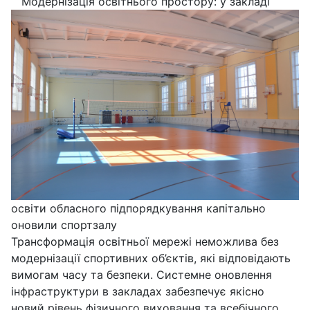
Модернізація освітнього простору: у закладі
освіти обласного підпорядкування капітально
оновили спортзалу
Трансформація освітньої мережі неможлива без
модернізації спортивних об’єктів, які відповідають
вимогам часу та безпеки. Системне оновлення
інфраструктури в закладах забезпечує якісно
новий рівень фізичного виховання та всебічного