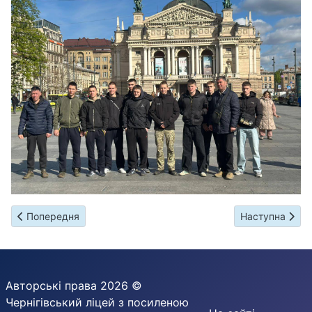
Попередня стаття: Освіта майбутнього твориться сьогодні!
Наступна статт
Попередня
Наступна
Авторські права 2026 ©
Чернігівський ліцей з посиленою