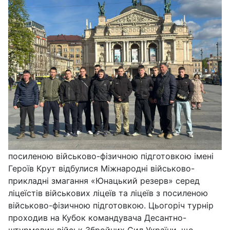
посиленою військово-фізичною підготовкою імені
Героїв Крут відбулися Міжнародні військово-
прикладні змагання «Юнацький резерв» серед
ліцеїстів військових ліцеїв та ліцеїв з посиленою
військово-фізичною підготовкою. Цьогоріч турнір
проходив на Кубок командувача Десантно-
штурмових військ Збройних Сил України, що