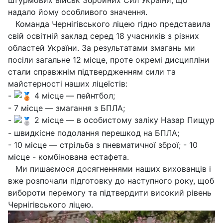
надало йому особливого значення.
Команда Чернігівського ліцею гідно представила
свій освітній заклад серед 18 учасників з різних
областей України. За результатами змагань ми
посіли загальне 12 місце, проте окремі дисципліни
стали справжнім підтвердженням сили та
майстерності наших ліцеїстів:
-
4 місце — пейнтбол;
- 7 місце — змагання з БПЛА;
-
2 місце — в особистому заліку Назар Пищур
- швидкісне подолання перешкод на БПЛА;
- 10 місце — стрільба з пневматичної зброї; - 10
місце - комбінована естафета.
Ми пишаємося досягненнями наших вихованців і
вже розпочали підготовку до наступного року, щоб
вибороти перемогу та підтвердити високий рівень
Чернігівського ліцею.